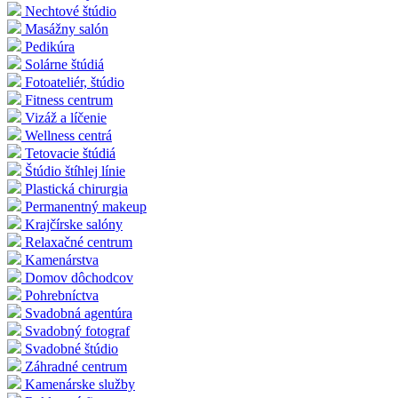
Nechtové štúdio
Masážny salón
Pedikúra
Solárne štúdiá
Fotoateliér, štúdio
Fitness centrum
Vizáž a líčenie
Wellness centrá
Tetovacie štúdiá
Štúdio štíhlej línie
Plastická chirurgia
Permanentný makeup
Krajčírske salóny
Relaxačné centrum
Kamenárstva
Domov dôchodcov
Pohrebníctva
Svadobná agentúra
Svadobný fotograf
Svadobné štúdio
Záhradné centrum
Kamenárske služby