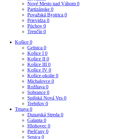
Nové Mesto nad Váhom
0
Partizánske
0
Považská Bystrica
0
Prievidza
0
Púchov
0
Trenčín
0
Košice
0
Gelnica
0
Košice I
0
Košice II
0
Košice III
0
Košice IV
0
Košice-okolie
0
Michalovce
0
Rožňava
0
Sobrance
0
Spišská Nová Ves
0
Trebišov
0
Trnava
0
Dunajská Streda
0
Galanta
0
Hlohovec
0
Piešťany
0
Senica
0