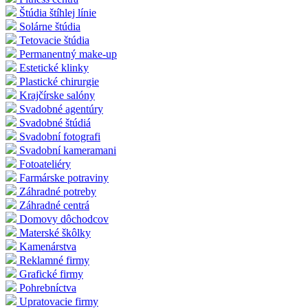
Štúdia štíhlej línie
Solárne štúdia
Tetovacie štúdia
Permanentný make-up
Estetické klinky
Plastické chirurgie
Krajčírske salóny
Svadobné agentúry
Svadobné štúdiá
Svadobní fotografi
Svadobní kameramani
Fotoateliéry
Farmárske potraviny
Záhradné potreby
Záhradné centrá
Domovy dôchodcov
Materské škôlky
Kamenárstva
Reklamné firmy
Grafické firmy
Pohrebníctva
Upratovacie firmy