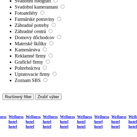
Svadobní fotografi
Svadobní kameramani
Fotoateliéry
Farmárske potraviny
Záhradné potreby
Záhradné centrá
Domovy dôchodcov
Materské škôlky
Kamenárstva
Reklamné firmy
Grafické firmy
Pohrebníctva
Upratovacie firmy
Zoznam SBS
Rozširený filter
Zrušiť výber
ness
Wellness
Wellness
Wellness
Wellness
Wellness
Wellness
Wellness
Well
hotel
hotel
hotel
hotel
hotel
hotel
hotel
hotel
hotel
hotel
hotel
hotel
hotel
hotel
hotel
hotel