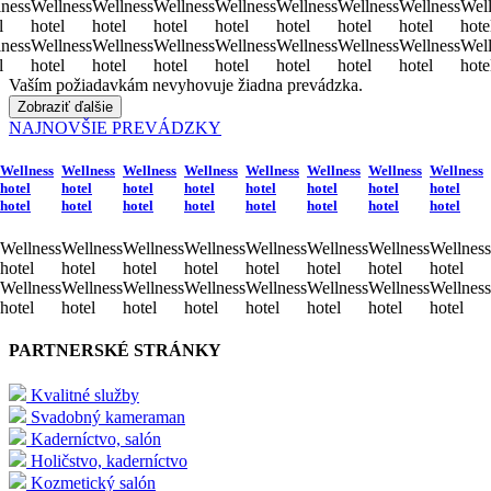
ness
Wellness
Wellness
Wellness
Wellness
Wellness
Wellness
Wellness
Well
l
hotel
hotel
hotel
hotel
hotel
hotel
hotel
hote
ness
Wellness
Wellness
Wellness
Wellness
Wellness
Wellness
Wellness
Well
l
hotel
hotel
hotel
hotel
hotel
hotel
hotel
hote
Vaším požiadavkám nevyhovuje žiadna prevádzka.
Zobraziť ďalšie
NAJNOVŠIE PREVÁDZKY
Wellness
Wellness
Wellness
Wellness
Wellness
Wellness
Wellness
Wellness
hotel
hotel
hotel
hotel
hotel
hotel
hotel
hotel
hotel
hotel
hotel
hotel
hotel
hotel
hotel
hotel
Wellness
Wellness
Wellness
Wellness
Wellness
Wellness
Wellness
Wellness
hotel
hotel
hotel
hotel
hotel
hotel
hotel
hotel
Wellness
Wellness
Wellness
Wellness
Wellness
Wellness
Wellness
Wellness
hotel
hotel
hotel
hotel
hotel
hotel
hotel
hotel
PARTNERSKÉ STRÁNKY
Kvalitné služby
Svadobný kameraman
Kaderníctvo, salón
Holičstvo, kaderníctvo
Kozmetický salón