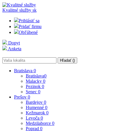
Kvalitné služby
sk
Prihlásiť sa
Pridať firmu
Obľúbené
Dopyt
Anketa
Hľadať (
)
Bratislava
0
Bratislava
0
Malacky
0
Pezinok
0
Senec
0
Prešov
0
Bardejov
0
Humenné
0
Kežmarok
0
Levoča
0
Medzilaborce
0
Poprad
0