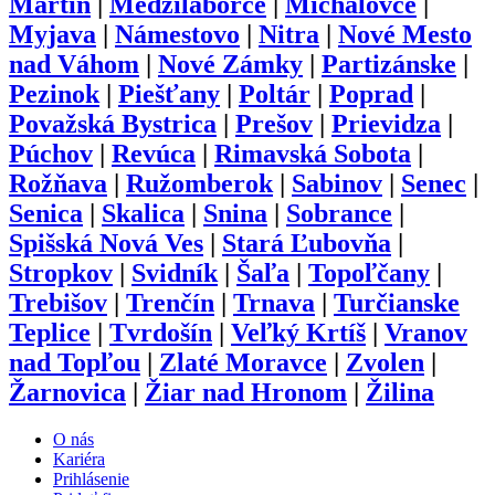
Martin
|
Medzilaborce
|
Michalovce
|
Myjava
|
Námestovo
|
Nitra
|
Nové Mesto
nad Váhom
|
Nové Zámky
|
Partizánske
|
Pezinok
|
Piešťany
|
Poltár
|
Poprad
|
Považská Bystrica
|
Prešov
|
Prievidza
|
Púchov
|
Revúca
|
Rimavská Sobota
|
Rožňava
|
Ružomberok
|
Sabinov
|
Senec
|
Senica
|
Skalica
|
Snina
|
Sobrance
|
Spišská Nová Ves
|
Stará Ľubovňa
|
Stropkov
|
Svidník
|
Šaľa
|
Topoľčany
|
Trebišov
|
Trenčín
|
Trnava
|
Turčianske
Teplice
|
Tvrdošín
|
Veľký Krtíš
|
Vranov
nad Topľou
|
Zlaté Moravce
|
Zvolen
|
Žarnovica
|
Žiar nad Hronom
|
Žilina
O nás
Kariéra
Prihlásenie