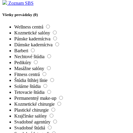
Zoznam SBS
Všetky prevádzky (
0
)
Wellness centrá
Kozmetické salóny
Pánske kaderníctva
Dámske kaderníctva
Barberi
Nechtové štúdia
Pedikúry
Masážne salóny
Fitness centrá
Štúdia štíhlej línie
Solárne štúdia
Tetovacie štúdia
Permanentný make-up
Kozmetické chirurgie
Plastické chirurgie
Krajčírske salóny
Svadobné agentúry
Svadobné štúdiá