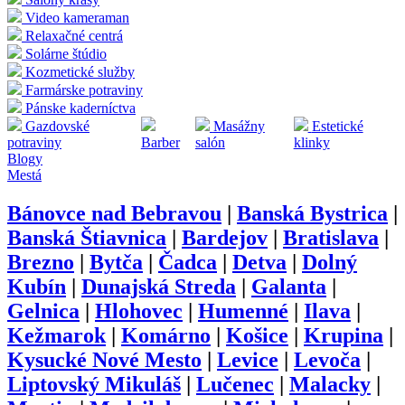
Video kameraman
Relaxačné centrá
Solárne štúdio
Kozmetické služby
Farmárske potraviny
Pánske kaderníctva
Gazdovské
Masážny
Estetické
potraviny
Barber
salón
klinky
Blogy
Mestá
Bánovce nad Bebravou
|
Banská Bystrica
|
Banská Štiavnica
|
Bardejov
|
Bratislava
|
Brezno
|
Bytča
|
Čadca
|
Detva
|
Dolný
Kubín
|
Dunajská Streda
|
Galanta
|
Gelnica
|
Hlohovec
|
Humenné
|
Ilava
|
Kežmarok
|
Komárno
|
Košice
|
Krupina
|
Kysucké Nové Mesto
|
Levice
|
Levoča
|
Liptovský Mikuláš
|
Lučenec
|
Malacky
|