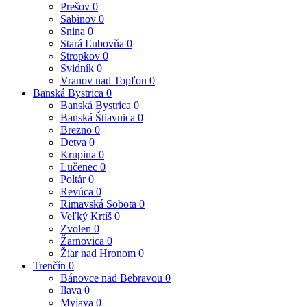
Prešov
0
Sabinov
0
Snina
0
Stará Ľubovňa
0
Stropkov
0
Svidník
0
Vranov nad Topľou
0
Banská Bystrica
0
Banská Bystrica
0
Banská Štiavnica
0
Brezno
0
Detva
0
Krupina
0
Lučenec
0
Poltár
0
Revúca
0
Rimavská Sobota
0
Veľký Krtíš
0
Zvolen
0
Žarnovica
0
Žiar nad Hronom
0
Trenčín
0
Bánovce nad Bebravou
0
Ilava
0
Myjava
0