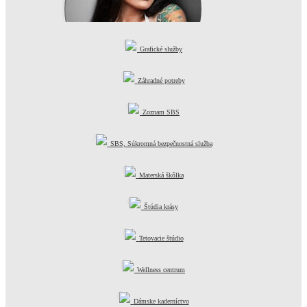
Grafické služby
Tetovací salón
Záhradné potreby
Zoznam SBS
SBS, Súkromná bezpečnostná služba
Materská škôlka
Štúdia krásy
Tetovacie štúdio
Wellness centrum
Dámske kaderníctvo