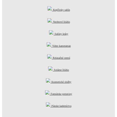
Krajčírsky salón
Nechtové štúdio
Salóny krásy
Video kameraman
Relaxačné centrá
Solárne štúdio
Kozmetické služby
Farmárske potraviny
Pánske kaderníctva