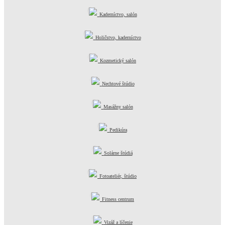
Kaderníctvo, salón
Holičstvo, kaderníctvo
Kozmetický salón
Nechtové štúdio
Masážny salón
Pedikúra
Solárne štúdiá
Fotoateliér, štúdio
Fitness centrum
Vizáž a líčenie