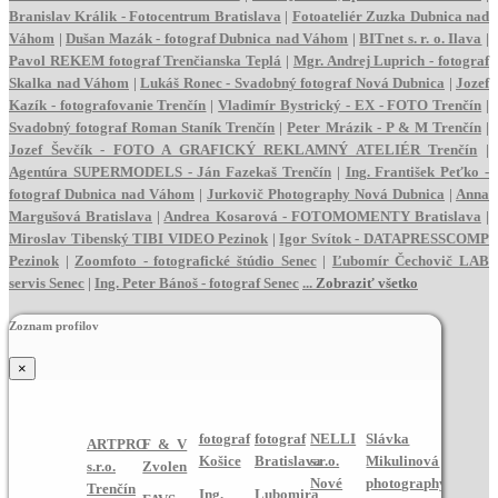
Branislav Králik - Fotocentrum Bratislava
|
Fotoateliér Zuzka Dubnica nad
Váhom
|
Dušan Mazák - fotograf Dubnica nad Váhom
|
BITnet s. r. o. Ilava
|
Pavol REKEM fotograf Trenčianska Teplá
|
Mgr. Andrej Luprich - fotograf
Skalka nad Váhom
|
Lukáš Ronec - Svadobný fotograf Nová Dubnica
|
Jozef
Kazík - fotografovanie Trenčín
|
Vladimír Bystrický - EX - FOTO Trenčín
|
Svadobný fotograf Roman Staník Trenčín
|
Peter Mrázik - P & M Trenčín
|
Jozef Ševčík - FOTO A GRAFICKÝ REKLAMNÝ ATELIÉR Trenčín
|
Agentúra SUPERMODELS - Ján Fazekaš Trenčín
|
Ing. František Peťko -
fotograf Dubnica nad Váhom
|
Jurkovič Photography Nová Dubnica
|
Anna
Margušová Bratislava
|
Andrea Kosarová - FOTOMOMENTY Bratislava
|
Miroslav Tibenský TIBI VIDEO Pezinok
|
Igor Svítok - DATAPRESSCOMP
Pezinok
|
Zoomfoto - fotografické štúdio Senec
|
Ľubomír Čechovič LAB
servis Senec
|
Ing. Peter Bánoš - fotograf Senec
...
Zobraziť všetko
Zoznam profilov
×
fotograf
fotograf
NELLI
Slávka
ARTPRO
F & V
Košice
Bratislava
s.r.o.
Mikulinová
s.r.o.
Zvolen
Nové
photography
Trenčín
Ing.
Lubomira