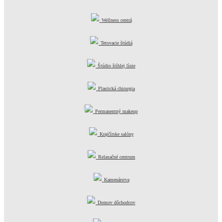
Wellness centrá
Tetovacie štúdiá
Štúdio štíhlej línie
Plastická chirurgia
Permanentný makeup
Krajčírske salóny
Relaxačné centrum
Kamenárstva
Domov dôchodcov