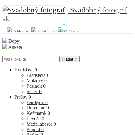
Svadobný fotograf
sk
Prihlásiť sa
Pridať firmu
Obľúbené
Dopyt
Anketa
Hľadať (
)
Bratislava
0
Bratislava
0
Malacky
0
Pezinok
0
Senec
0
Prešov
0
Bardejov
0
Humenné
0
Kežmarok
0
Levoča
0
Medzilaborce
0
Poprad
0
Prešov
0