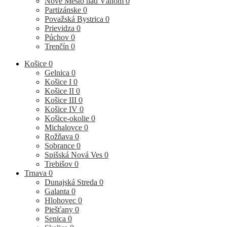
Nové Mesto nad Váhom
0
Partizánske
0
Považská Bystrica
0
Prievidza
0
Púchov
0
Trenčín
0
Košice
0
Gelnica
0
Košice I
0
Košice II
0
Košice III
0
Košice IV
0
Košice-okolie
0
Michalovce
0
Rožňava
0
Sobrance
0
Spišská Nová Ves
0
Trebišov
0
Trnava
0
Dunajská Streda
0
Galanta
0
Hlohovec
0
Piešťany
0
Senica
0