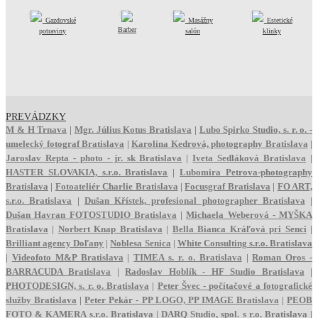
Gazdovské
Masážny
Estetické
Barber
potraviny
salón
klinky
PREVÁDZKY
M & H Trnava
|
Mgr. Július Kotus Bratislava
|
Lubo Spirko Studio, s. r. o. -
umelecký fotograf Bratislava
|
Karolína Kedrová, photography Bratislava
|
Jaroslav Repta - photo - jr. sk Bratislava
|
Iveta Sedláková Bratislava
|
HASTER SLOVAKIA, s.r.o. Bratislava
|
Lubomira Petrova-photography
Bratislava
|
Fotoateliér Charlie Bratislava
|
Focusgraf Bratislava
|
FO ART,
s.r.o. Bratislava
|
Dušan Křístek, profesional photographer Bratislava
|
Dušan Havran FOTOSTUDIO Bratislava
|
Michaela Weberová - MYŠKA
Bratislava
|
Norbert Knap Bratislava
|
Bella Bianca Kráľová pri Senci
|
Brilliant agency Doľany
|
Noblesa Senica
|
White Consulting s.r.o. Bratislava
|
Videofoto M&P Bratislava
|
TIMEA s. r. o. Bratislava
|
Roman Oros -
BARRACUDA Bratislava
|
Radoslav Hoblík - HF Studio Bratislava
|
PHOTODESIGN, s. r. o. Bratislava
|
Peter Švec - počítačové a fotografické
služby Bratislava
|
Peter Pekár - PP LOGO, PP IMAGE Bratislava
|
PEOB
FOTO & KAMERA s.r.o. Bratislava
|
DARQ Studio, spol. s r.o. Bratislava
|