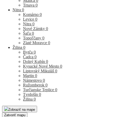
Skalica
0
Trnava
0
Nitra
0
Komárno
0
Levice
0
Nitra
0
Nové Zámky
0
Šaľa
0
Topoľčany
0
Zlaté Moravce
0
Žilina
0
Bytča
0
Čadca
0
Dolný Kubín
0
Kysucké Nové Mesto
0
Liptovský Mikuláš
0
Martin
0
Námestovo
0
Ružomberok
0
Turčianske Teplice
0
Tvrdošín
0
Žilina
0
Zobraziť na mape
Zatvoriť mapu