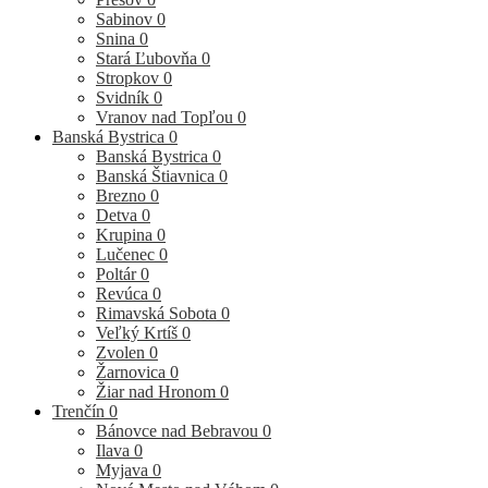
Sabinov
0
Snina
0
Stará Ľubovňa
0
Stropkov
0
Svidník
0
Vranov nad Topľou
0
Banská Bystrica
0
Banská Bystrica
0
Banská Štiavnica
0
Brezno
0
Detva
0
Krupina
0
Lučenec
0
Poltár
0
Revúca
0
Rimavská Sobota
0
Veľký Krtíš
0
Zvolen
0
Žarnovica
0
Žiar nad Hronom
0
Trenčín
0
Bánovce nad Bebravou
0
Ilava
0
Myjava
0