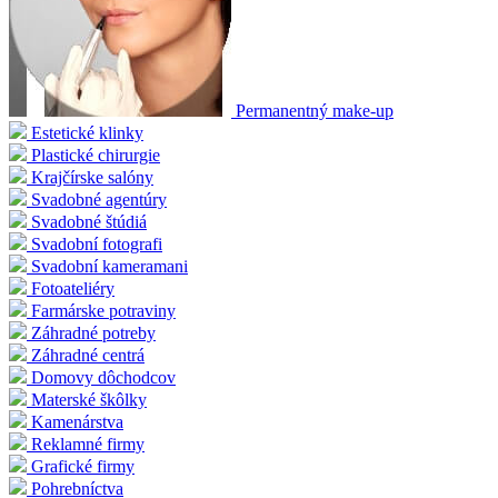
Permanentný make-up
Estetické klinky
Plastické chirurgie
Krajčírske salóny
Svadobné agentúry
Svadobné štúdiá
Svadobní fotografi
Svadobní kameramani
Fotoateliéry
Farmárske potraviny
Záhradné potreby
Záhradné centrá
Domovy dôchodcov
Materské škôlky
Kamenárstva
Reklamné firmy
Grafické firmy
Pohrebníctva