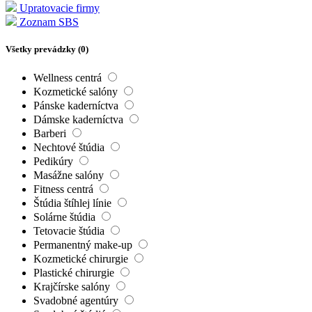
Upratovacie firmy
Zoznam SBS
Všetky prevádzky (
0
)
Wellness centrá
Kozmetické salóny
Pánske kaderníctva
Dámske kaderníctva
Barberi
Nechtové štúdia
Pedikúry
Masážne salóny
Fitness centrá
Štúdia štíhlej línie
Solárne štúdia
Tetovacie štúdia
Permanentný make-up
Kozmetické chirurgie
Plastické chirurgie
Krajčírske salóny
Svadobné agentúry