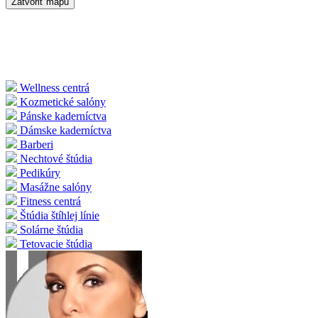
Zatvoriť mapu
Wellness centrá
Kozmetické salóny
Pánske kaderníctva
Dámske kaderníctva
Barberi
Nechtové štúdia
Pedikúry
Masážne salóny
Fitness centrá
Štúdia štíhlej línie
Solárne štúdia
Tetovacie štúdia