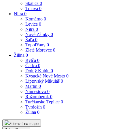
Skalica
0
Trnava
0
Nitra
0
Komárno
0
Levice
0
Nitra
0
Nové Zámky
0
Šaľa
0
Topoľčany
0
Zlaté Moravce
0
Žilina
0
Bytča
0
Čadca
0
Dolný Kubín
0
Kysucké Nové Mesto
0
Liptovský Mikuláš
0
Martin
0
Námestovo
0
Ružomberok
0
Turčianske Teplice
0
Tvrdošín
0
Žilina
0
Zobraziť na mape