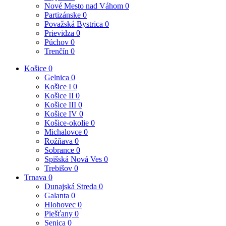
Nové Mesto nad Váhom
0
Partizánske
0
Považská Bystrica
0
Prievidza
0
Púchov
0
Trenčín
0
Košice
0
Gelnica
0
Košice I
0
Košice II
0
Košice III
0
Košice IV
0
Košice-okolie
0
Michalovce
0
Rožňava
0
Sobrance
0
Spišská Nová Ves
0
Trebišov
0
Trnava
0
Dunajská Streda
0
Galanta
0
Hlohovec
0
Piešťany
0
Senica
0