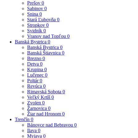
Prešov
0
Sabinov
0
Snina
0
Stará Ľubovňa
0
Stropkov
0
Svidník
0
Vranov nad Topľou
0
Banská Bystrica
0
Banská Bystrica
0
Banská Štiavnica
0
Brezno
0
Detva
0
Krupina
0
Lučenec
0
Poltár
0
Revúca
0
Rimavská Sobota
0
Veľký Krtíš
0
Zvolen
0
Žarnovica
0
Žiar nad Hronom
0
Trenčín
0
Bánovce nad Bebravou
0
Ilava
0
Myjava
0