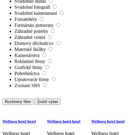
Svadobné štúdiá
Svadobní fotografi
Svadobní kameramani
Fotoateliéry
Farmárske potraviny
Záhradné potreby
Záhradné centrá
Domovy dôchodcov
Materské škôlky
Kamenárstva
Reklamné firmy
Grafické firmy
Pohrebníctva
Upratovacie firmy
Zoznam SBS
Rozširený filter
Zrušiť výber
Wellness hotel hotel
Wellness hotel hotel
Wellness hotel hotel
Wellness hotel
Wellness hotel
Wellness hotel