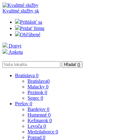
Kvalitné služby
sk
Prihlásiť sa
Pridať firmu
Obľúbené
Dopyt
Anketa
Hľadať (
)
Bratislava
0
Bratislava
0
Malacky
0
Pezinok
0
Senec
0
Prešov
0
Bardejov
0
Humenné
0
Kežmarok
0
Levoča
0
Medzilaborce
0
Poprad
0