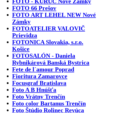
FOTO - KURUC Nové Zámky
FOTO 66 Prešov
FOTO ART LEHEL NEW Nové
Zámky
FOTOATELIER VALOVIČ
Prievidza
FOTONICA Slovakia, s.r.o.
Košice
FOTOSALÓN - Daniela
Rybnikárová Banská Bystrica
Fete de l´amour Poprad
Fioritura Zamarovce
Focusgraf Bratislava
Foto A B Hnúšťa
Foto Vrátny Trenčín
Foto color Bartanus Trenčín
Foto Štúdio Rolinec Revúca