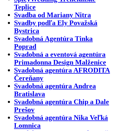
Teplice
Svadba od Mariany Nitra
Svadby podľa Ely Považská
Bystrica
Svadobná Agentúra Tinka
Poprad
Svadobná a eventová agentúra
Primadonna Design Malženice
Svadobná agentúra AFRODITA
Čereňany
Svadobná agentúra Andrea
Bratislava
Svadobná agentúra Chip a Dale
Prešov
Svadobná agentúra Nika Veľká
Lomnica