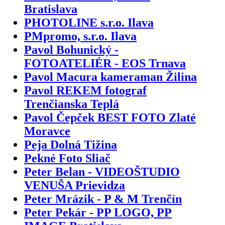
Bratislava
PHOTOLINE s.r.o. Ilava
PMpromo, s.r.o. Ilava
Pavol Bohunický -
FOTOATELIÉR - EOS Trnava
Pavol Macura kameraman Žilina
Pavol REKEM fotograf
Trenčianska Teplá
Pavol Čepček BEST FOTO Zlaté
Moravce
Peja Dolná Tižina
Pekné Foto Sliač
Peter Belan - VIDEOŠTUDIO
VENUŠA Prievidza
Peter Mrázik - P & M Trenčín
Peter Pekár - PP LOGO, PP