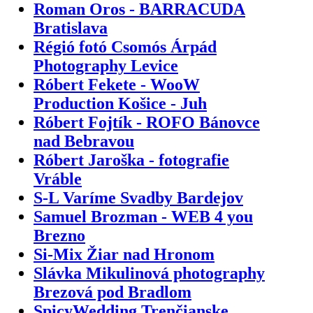
Roman Oros - BARRACUDA
Bratislava
Régió fotó Csomós Árpád
Photography Levice
Róbert Fekete - WooW
Production Košice - Juh
Róbert Fojtík - ROFO Bánovce
nad Bebravou
Róbert Jaroška - fotografie
Vráble
S-L Varíme Svadby Bardejov
Samuel Brozman - WEB 4 you
Brezno
Si-Mix Žiar nad Hronom
Slávka Mikulinová photography
Brezová pod Bradlom
SpicyWedding Trenčianske