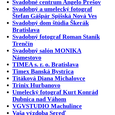
Svadobné centrum Angelo Prešov
Svadobný a umelecký fotograf
Štefan Gášpár Spišská Nová Ves
Svadobný dom štúdia Škerák
Bratislava
Svadobný fotograf Roman Staník
Trenčín
Svadobný salón MONIKA
Námestovo
TIMEA s. r. o. Bratislava
Timex Banská Bystrica
Titáková Diana Michalovce
Trinix Hurbanovo
Umelecký fotograf Kurt Konrád
Dubnica nad Váhom
VGVSTUDIO Machulince
Vaša výzdoba Sereď