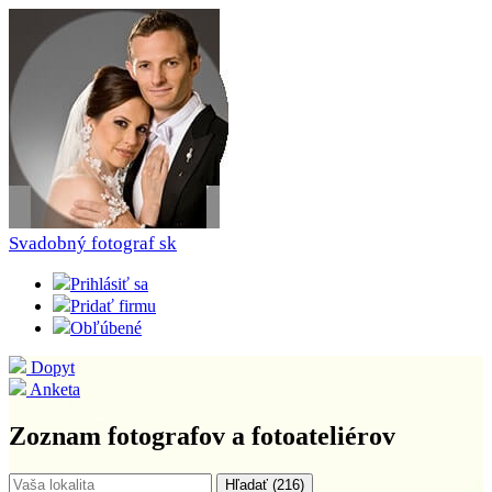
Svadobný fotograf
sk
Prihlásiť sa
Pridať firmu
Obľúbené
Dopyt
Anketa
Zoznam fotografov a fotoateliérov
Hľadať (
216
)