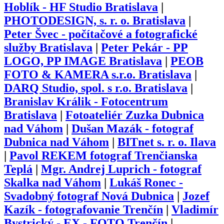
Hoblík - HF Studio Bratislava
|
PHOTODESIGN, s. r. o. Bratislava
|
Peter Švec - počítačové a fotografické
služby Bratislava
|
Peter Pekár - PP
LOGO, PP IMAGE Bratislava
|
PEOB
FOTO & KAMERA s.r.o. Bratislava
|
DARQ Studio, spol. s r.o. Bratislava
|
Branislav Králik - Fotocentrum
Bratislava
|
Fotoateliér Zuzka Dubnica
nad Váhom
|
Dušan Mazák - fotograf
Dubnica nad Váhom
|
BITnet s. r. o. Ilava
|
Pavol REKEM fotograf Trenčianska
Teplá
|
Mgr. Andrej Luprich - fotograf
Skalka nad Váhom
|
Lukáš Ronec -
Svadobný fotograf Nová Dubnica
|
Jozef
Kazík - fotografovanie Trenčín
|
Vladimír
Bystrický - EX - FOTO Trenčín
|