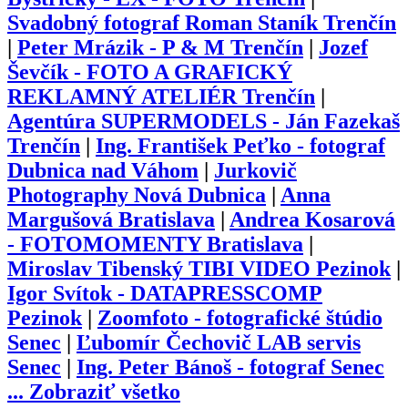
Svadobný fotograf Roman Staník Trenčín
|
Peter Mrázik - P & M Trenčín
|
Jozef
Ševčík - FOTO A GRAFICKÝ
REKLAMNÝ ATELIÉR Trenčín
|
Agentúra SUPERMODELS - Ján Fazekaš
Trenčín
|
Ing. František Peťko - fotograf
Dubnica nad Váhom
|
Jurkovič
Photography Nová Dubnica
|
Anna
Margušová Bratislava
|
Andrea Kosarová
- FOTOMOMENTY Bratislava
|
Miroslav Tibenský TIBI VIDEO Pezinok
|
Igor Svítok - DATAPRESSCOMP
Pezinok
|
Zoomfoto - fotografické štúdio
Senec
|
Ľubomír Čechovič LAB servis
Senec
|
Ing. Peter Bánoš - fotograf Senec
...
Zobraziť všetko