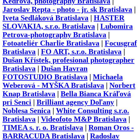
Kedrová, photography Bratislava
|
Jaroslav Repta - photo - jr. sk Bratislava
|
Iveta Sedláková Bratislava
|
HASTER
SLOVAKIA, s.r.o. Bratislava
|
Lubomira
Petrova-photography Bratislava
|
Fotoateliér Charlie Bratislava
|
Focusgraf
Bratislava
|
FO ART, s.r.o. Bratislava
|
Dušan Křístek, profesional photographer
Bratislava
|
Dušan Havran
FOTOSTUDIO Bratislava
|
Michaela
Weberová - MYŠKA Bratislava
|
Norbert
Knap Bratislava
|
Bella Bianca Kráľová
pri Senci
|
Brilliant agency Doľany
|
Noblesa Senica
|
White Consulting s.r.o.
Bratislava
|
Videofoto M&P Bratislava
|
TIMEA s. r. o. Bratislava
|
Roman Oros -
BARRACUDA Bratislava
|
Radoslav