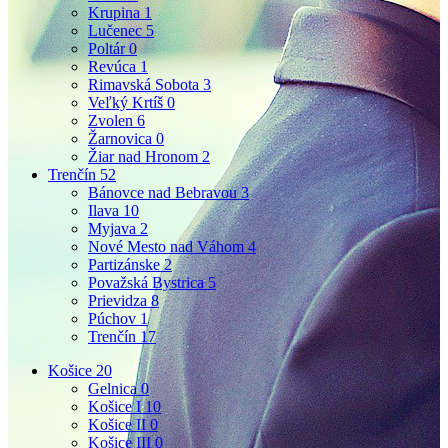
Krupina
1
Lučenec
5
Poltár
0
Revúca
1
Rimavská Sobota
3
Veľký Krtíš
0
Zvolen
6
Žarnovica
0
Žiar nad Hronom
2
Trenčín
52
Bánovce nad Bebravou
3
Ilava
10
Myjava
2
Nové Mesto nad Váhom
4
Partizánske
2
Považská Bystrica
5
Prievidza
8
Púchov
1
Trenčín
17
Košice
20
Gelnica
0
Košice I
10
Košice II
0
Košice III
0