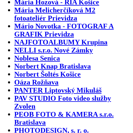
Mária Hozová - RIA Košice
Mária Melicherčíková M2
fotoateliér Prievidza
Mário Novotka - FOTOGRAF A
GRAFIK Prievidza
NAJFOTOALBUMY Krupina
NELLI s.r.o. Nové Zámky
Noblesa Senica
Norbert Knap Bratislava
Norbert Šoltés Košice
Oáza Rožňava
PANTER Liptovský Mikuláš
PAV STUDIO Foto video služby
Zvolen
PEOB FOTO & KAMERA s.r.o.
Bratislava
PHOTODESIGN, s. r. o.