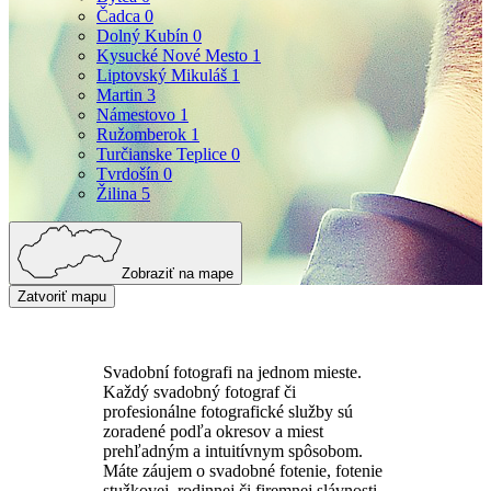
Čadca
0
Dolný Kubín
0
Kysucké Nové Mesto
1
Liptovský Mikuláš
1
Martin
3
Námestovo
1
Ružomberok
1
Turčianske Teplice
0
Tvrdošín
0
Žilina
5
Zobraziť na mape
Zatvoriť mapu
Svadobní fotografi na jednom mieste.
Každý svadobný fotograf či
profesionálne fotografické služby sú
zoradené podľa okresov a miest
prehľadným a intuitívnym spôsobom.
Máte záujem o svadobné fotenie, fotenie
stužkovej, rodinnej či firemnej slávnosti