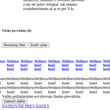
a nie ste práve fotograf, tak stránka
svadobnefotenie.sk je tu pre Vás.
Všetky prevádzky (
0
)
Rozširený filter
Zrušiť výber
ness
Wellness
Wellness
Wellness
Wellness
Wellness
Wellness
Wellness
Well
hotel
hotel
hotel
hotel
hotel
hotel
hotel
hotel
hotel
hotel
hotel
hotel
hotel
hotel
hotel
hotel
ness
Wellness
Wellness
Wellness
Wellness
Wellness
Wellness
Wellness
Well
l
hotel
hotel
hotel
hotel
hotel
hotel
hotel
hote
ness
Wellness
Wellness
Wellness
Wellness
Wellness
Wellness
Wellness
Well
l
hotel
hotel
hotel
hotel
hotel
hotel
hotel
hote
Vaším požiadavkám nevyhovuje žiadna prevádzka.
Zobraziť ďalšie
NAJNOVŠIE PREVÁDZKY