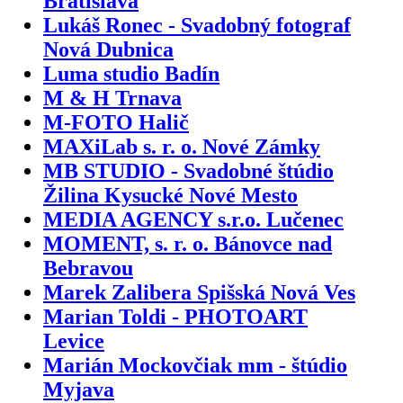
Bratislava
Lukáš Ronec - Svadobný fotograf
Nová Dubnica
Luma studio Badín
M & H Trnava
M-FOTO Halič
MAXiLab s. r. o. Nové Zámky
MB STUDIO - Svadobné štúdio
Žilina Kysucké Nové Mesto
MEDIA AGENCY s.r.o. Lučenec
MOMENT, s. r. o. Bánovce nad
Bebravou
Marek Zalibera Spišská Nová Ves
Marian Toldi - PHOTOART
Levice
Marián Mockovčiak mm - štúdio
Myjava