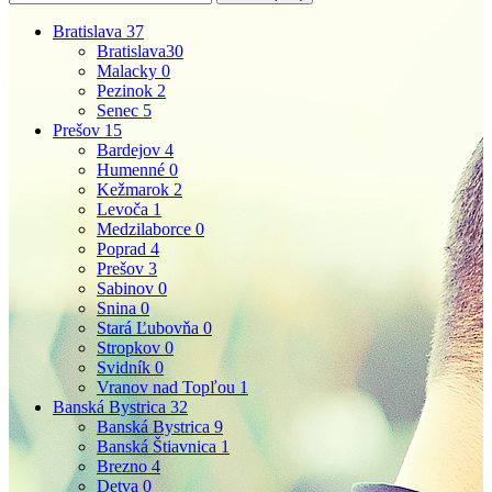
Bratislava
37
Bratislava
30
Malacky
0
Pezinok
2
Senec
5
Prešov
15
Bardejov
4
Humenné
0
Kežmarok
2
Levoča
1
Medzilaborce
0
Poprad
4
Prešov
3
Sabinov
0
Snina
0
Stará Ľubovňa
0
Stropkov
0
Svidník
0
Vranov nad Topľou
1
Banská Bystrica
32
Banská Bystrica
9
Banská Štiavnica
1
Brezno
4
Detva
0