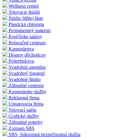
Wellness centrá
Tetovacie štúdiá
Štúdio štíhlej línie
Plastická chirurgia
Permanentný makeup
Krajčírske salóny
Relaxačné centrum
Kamenárstva
Domov dôchodcov
Pohrebníctva
Svadobná agentúra
Svadobný fotograf
Svadobné štúdio
Záhradné centrum
Kamenárske služby
Reklamná firma
Upratovacia firma
Tetovací salón
Grafické služby
Záhradné potreby
Zoznam SBS
SBS, Súkromná bezpečnostná služba