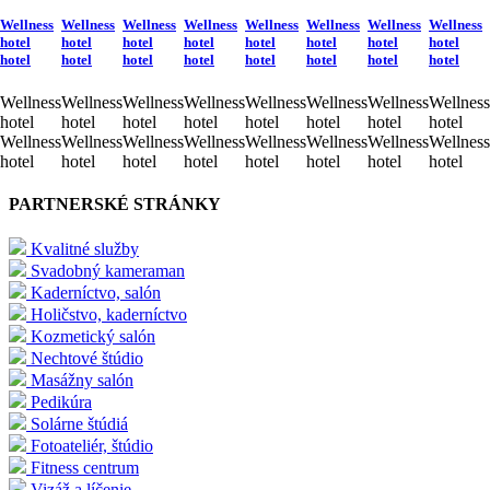
Wellness
Wellness
Wellness
Wellness
Wellness
Wellness
Wellness
Wellness
hotel
hotel
hotel
hotel
hotel
hotel
hotel
hotel
hotel
hotel
hotel
hotel
hotel
hotel
hotel
hotel
Wellness
Wellness
Wellness
Wellness
Wellness
Wellness
Wellness
Wellness
hotel
hotel
hotel
hotel
hotel
hotel
hotel
hotel
Wellness
Wellness
Wellness
Wellness
Wellness
Wellness
Wellness
Wellness
hotel
hotel
hotel
hotel
hotel
hotel
hotel
hotel
PARTNERSKÉ STRÁNKY
Kvalitné služby
Svadobný kameraman
Kaderníctvo, salón
Holičstvo, kaderníctvo
Kozmetický salón
Nechtové štúdio
Masážny salón
Pedikúra
Solárne štúdiá
Fotoateliér, štúdio
Fitness centrum
Vizáž a líčenie