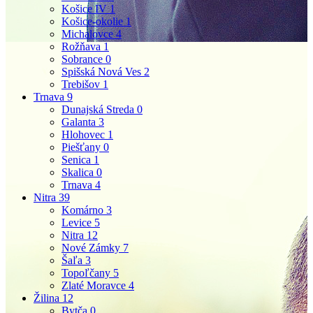
Košice IV
1
Košice-okolie
1
Michalovce
4
Rožňava
1
Sobrance
0
Spišská Nová Ves
2
Trebišov
1
Trnava
9
Dunajská Streda
0
Galanta
3
Hlohovec
1
Piešťany
0
Senica
1
Skalica
0
Trnava
4
Nitra
39
Komárno
3
Levice
5
Nitra
12
Nové Zámky
7
Šaľa
3
Topoľčany
5
Zlaté Moravce
4
Žilina
12
Bytča
0