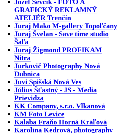
Jozef Ševčík - FOTO A
GRAFICKÝ REKLAMNÝ
ATELIÉR Trenčín
Juraj Mako M-gallery Topoľčany
Juraj Švelan - Save time studio
Šaľa
Juraj Žigmond PROFIKAM
Nitra
Jurkovič Photography Nová
Dubnica
Juvi Spišská Nová Ves
Július Šťastný - JS - Media
Prievidza
KK Company, s.r.o. Vlkanová
KM Foto Levice
Kalaba Fraňo Horná Kráľová
Karolína Kedrová, photography