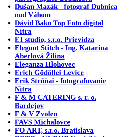
Dušan Mazák - fotograf Dubnica
nad Váhom
Dávid Bako Top Foto digital
Nitra
E1 studio, s.r.o. Prievidza
Elegant Stitch - Ing. Katarína
Aberlová Žilina
Eleganza Hlohovec
Erich Gödöllei Levice
Erik Stráňai - fotografovanie
Nitra
F & M CATERING s. r. o.
Bardejov
F & V Zvolen
FAVS Michalovce
FO ART, s.r.o. Bratislava