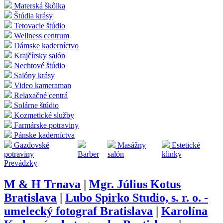
Materská škôlka
Štúdia krásy
Tetovacie štúdio
Wellness centrum
Dámske kaderníctvo
Krajčírsky salón
Nechtové štúdio
Salóny krásy
Video kameraman
Relaxačné centrá
Solárne štúdio
Kozmetické služby
Farmárske potraviny
Pánske kaderníctva
Gazdovské
Masážny
Estetické
potraviny
Barber
salón
klinky
Prevádzky
M & H Trnava
|
Mgr. Július Kotus
Bratislava
|
Lubo Spirko Studio, s. r. o. -
umelecký fotograf Bratislava
|
Karolína