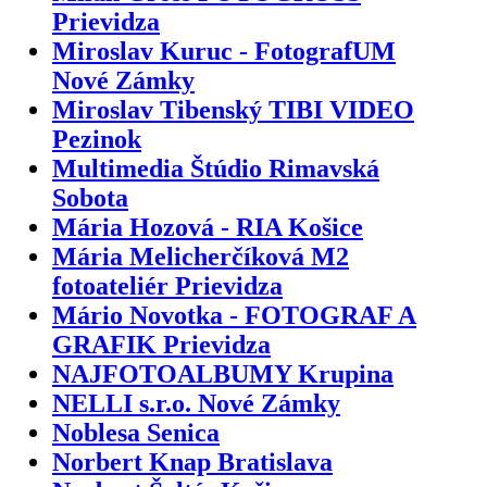
Prievidza
Miroslav Kuruc - FotografUM
Nové Zámky
Miroslav Tibenský TIBI VIDEO
Pezinok
Multimedia Štúdio Rimavská
Sobota
Mária Hozová - RIA Košice
Mária Melicherčíková M2
fotoateliér Prievidza
Mário Novotka - FOTOGRAF A
GRAFIK Prievidza
NAJFOTOALBUMY Krupina
NELLI s.r.o. Nové Zámky
Noblesa Senica
Norbert Knap Bratislava