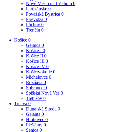
Nové Mesto nad Váhom
0
Partizánske
0
Považská Bystrica
0
Prievidza
0
Púchov
0
Trenčín
0
Košice
0
Gelnica
0
Košice I
0
Košice II
0
Košice III
0
Košice IV
0
Košice-okolie
0
Michalovce
0
Rožňava
0
Sobrance
0
Spišská Nová Ves
0
Trebišov
0
Trnava
0
Dunajská Streda
0
Galanta
0
Hlohovec
0
Piešťany
0
Senica
0