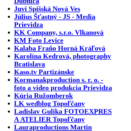
Dubnica
Juvi Spišská Nová Ves
Július Šťastný - JS - Media
Prievidza
KK Company, s.r.o. Vlkanová
KM Foto Levice
Kalaba Fraňo Horná Kráľová
Karolína Kedrová, photography
Bratislava
Kaso.tv Partizánske
Kormanakproduction s. r. o. -
foto a video produkcia Prievidza
Kúria Ružomberok
LK wedblog Topoľčany
Ladislav Gulika FOTOEXPRES
A ATELIER Topoľčany
Lauraproductions Martin