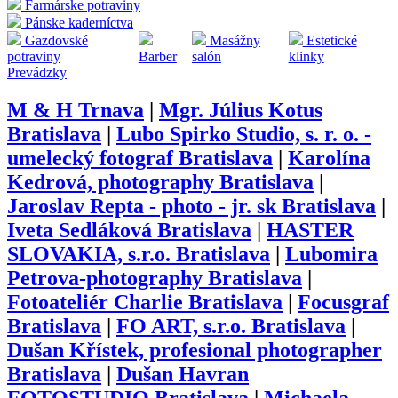
Farmárske potraviny
Pánske kaderníctva
Gazdovské
Masážny
Estetické
potraviny
Barber
salón
klinky
Prevádzky
M & H Trnava
|
Mgr. Július Kotus
Bratislava
|
Lubo Spirko Studio, s. r. o. -
umelecký fotograf Bratislava
|
Karolína
Kedrová, photography Bratislava
|
Jaroslav Repta - photo - jr. sk Bratislava
|
Iveta Sedláková Bratislava
|
HASTER
SLOVAKIA, s.r.o. Bratislava
|
Lubomira
Petrova-photography Bratislava
|
Fotoateliér Charlie Bratislava
|
Focusgraf
Bratislava
|
FO ART, s.r.o. Bratislava
|
Dušan Křístek, profesional photographer
Bratislava
|
Dušan Havran