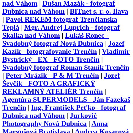
nad Váhom
|
Dušan Mazák - fotograf
Dubnica nad Váhom
|
BITnet s. r. o. Ilava
|
Pavol REKEM fotograf Trenčianska
Teplá
|
Mgr. Andrej Luprich - fotograf
Skalka nad Váhom
|
Lukáš Ronec -
Svadobný fotograf Nová Dubnica
|
Jozef
Kazík - fotografovanie Trenčín
|
Vladimír
Bystrický - EX - FOTO Trenčín
|
Svadobný fotograf Roman Staník Trenčín
|
Peter Mrázik - P & M Trenčín
|
Jozef
Ševčík - FOTO A GRAFICKÝ
REKLAMNÝ ATELIÉR Trenčín
|
Agentúra SUPERMODELS - Ján Fazekaš
Trenčín
|
Ing. František Peťko - fotograf
Dubnica nad Váhom
|
Jurkovič
Photography Nová Dubnica
|
Anna
Margušová Bratislava
|
Andrea Kosarová