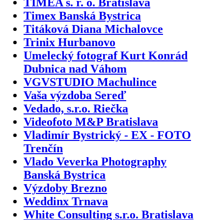
TIMEA s. r. o. Bratislava
Timex Banská Bystrica
Titáková Diana Michalovce
Trinix Hurbanovo
Umelecký fotograf Kurt Konrád
Dubnica nad Váhom
VGVSTUDIO Machulince
Vaša výzdoba Sereď
Vedado, s.r.o. Riečka
Videofoto M&P Bratislava
Vladimír Bystrický - EX - FOTO
Trenčín
Vlado Veverka Photography
Banská Bystrica
Výzdoby Brezno
Weddinx Trnava
White Consulting s.r.o. Bratislava