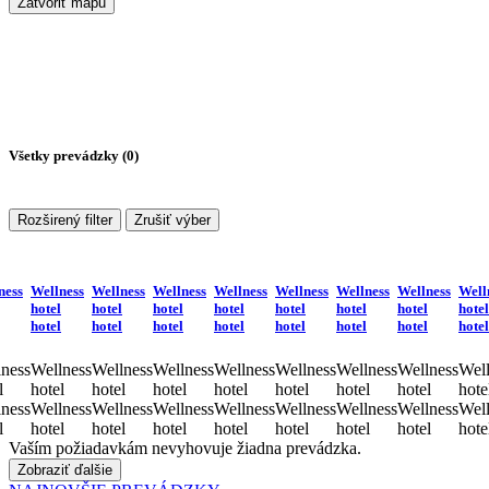
Zatvoriť mapu
Všetky prevádzky (
0
)
Rozširený filter
Zrušiť výber
ness
Wellness
Wellness
Wellness
Wellness
Wellness
Wellness
Wellness
Well
hotel
hotel
hotel
hotel
hotel
hotel
hotel
hotel
hotel
hotel
hotel
hotel
hotel
hotel
hotel
hotel
ness
Wellness
Wellness
Wellness
Wellness
Wellness
Wellness
Wellness
Well
l
hotel
hotel
hotel
hotel
hotel
hotel
hotel
hote
ness
Wellness
Wellness
Wellness
Wellness
Wellness
Wellness
Wellness
Well
l
hotel
hotel
hotel
hotel
hotel
hotel
hotel
hote
Vaším požiadavkám nevyhovuje žiadna prevádzka.
Zobraziť ďalšie