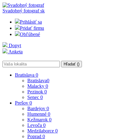
Svadobný fotograf
sk
Prihlásiť sa
Pridať firmu
Obľúbené
Dopyt
Anketa
Hľadať (
)
Bratislava
0
Bratislava
0
Malacky
0
Pezinok
0
Senec
0
Prešov
0
Bardejov
0
Humenné
0
Kežmarok
0
Levoča
0
Medzilaborce
0
Poprad
0