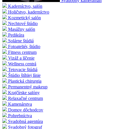
Svadobný kameraman
Kaderníctvo, salón
Holičstvo, kaderníctvo
Kozmetický salón
Nechtové štúdio
Masážny salón
Pedikúra
Solárne štúdiá
Fotoateliér, štúdio
Fitness centrum
Vizáž a líčenie
Wellness centrá
Tetovacie štúdiá
Štúdio štíhlej línie
Plastická chirurgia
Permanentný makeup
Krajčírske salóny
Relaxačné centrum
Kamenárstva
Domov dôchodcov
Pohrebníctva
Svadobná agentúra
Svadobný fotograf