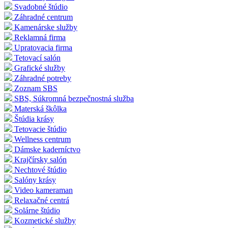
Svadobné štúdio
Záhradné centrum
Kamenárske služby
Reklamná firma
Upratovacia firma
Tetovací salón
Grafické služby
Záhradné potreby
Zoznam SBS
SBS, Súkromná bezpečnostná služba
Materská škôlka
Štúdia krásy
Tetovacie štúdio
Wellness centrum
Dámske kaderníctvo
Krajčírsky salón
Nechtové štúdio
Salóny krásy
Video kameraman
Relaxačné centrá
Solárne štúdio
Kozmetické služby