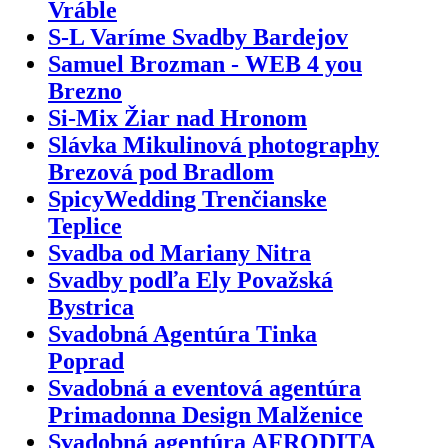
Vráble
S-L Varíme Svadby Bardejov
Samuel Brozman - WEB 4 you
Brezno
Si-Mix Žiar nad Hronom
Slávka Mikulinová photography
Brezová pod Bradlom
SpicyWedding Trenčianske
Teplice
Svadba od Mariany Nitra
Svadby podľa Ely Považská
Bystrica
Svadobná Agentúra Tinka
Poprad
Svadobná a eventová agentúra
Primadonna Design Malženice
Svadobná agentúra AFRODITA