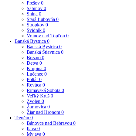
Prešov
0
Sabinov
0
Snina
0
Stará Ľubovňa
0
Stropkov
0
Svidník
0
Vranov nad Topľou
0
Banská Bystrica
0
Banská Bystrica
0
Banská Štiavnica
0
Brezno
0
Detva
0
Krupina
0
Lučenec
0
Poltár
0
Revúca
0
Rimavská Sobota
0
Veľký Krtíš
0
Zvolen
0
Žarnovica
0
Žiar nad Hronom
0
Trenčín
0
Bánovce nad Bebravou
0
Ilava
0
Myjava
0