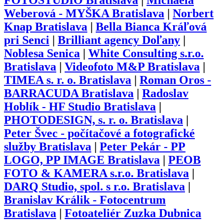
FOTOSTUDIO Bratislava
|
Michaela
Weberová - MYŠKA Bratislava
|
Norbert
Knap Bratislava
|
Bella Bianca Kráľová
pri Senci
|
Brilliant agency Doľany
|
Noblesa Senica
|
White Consulting s.r.o.
Bratislava
|
Videofoto M&P Bratislava
|
TIMEA s. r. o. Bratislava
|
Roman Oros -
BARRACUDA Bratislava
|
Radoslav
Hoblík - HF Studio Bratislava
|
PHOTODESIGN, s. r. o. Bratislava
|
Peter Švec - počítačové a fotografické
služby Bratislava
|
Peter Pekár - PP
LOGO, PP IMAGE Bratislava
|
PEOB
FOTO & KAMERA s.r.o. Bratislava
|
DARQ Studio, spol. s r.o. Bratislava
|
Branislav Králik - Fotocentrum
Bratislava
|
Fotoateliér Zuzka Dubnica