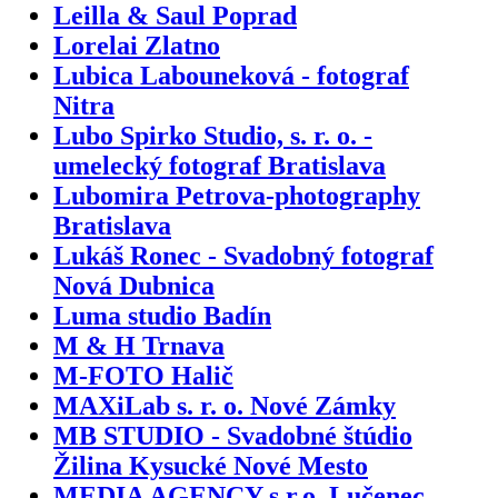
Leilla & Saul Poprad
Lorelai Zlatno
Lubica Labouneková - fotograf
Nitra
Lubo Spirko Studio, s. r. o. -
umelecký fotograf Bratislava
Lubomira Petrova-photography
Bratislava
Lukáš Ronec - Svadobný fotograf
Nová Dubnica
Luma studio Badín
M & H Trnava
M-FOTO Halič
MAXiLab s. r. o. Nové Zámky
MB STUDIO - Svadobné štúdio
Žilina Kysucké Nové Mesto
MEDIA AGENCY s.r.o. Lučenec