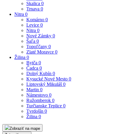
Skalica
0
Trnava
0
Nitra
0
Komárno
0
Levice
0
Nitra
0
Nové Zámky
0
Šaľa
0
Topoľčany
0
Zlaté Moravce
0
Žilina
0
Bytča
0
Čadca
0
Dolný Kubín
0
Kysucké Nové Mesto
0
Liptovský Mikuláš
0
Martin
0
Námestovo
0
Ružomberok
0
Turčianske Teplice
0
Tvrdošín
0
Žilina
0
Zobraziť na mape